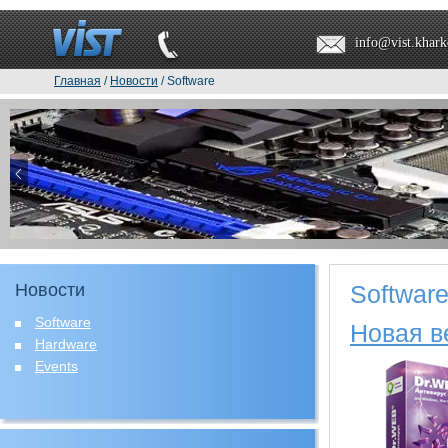
info@vist.khark
Главная
/
Новости
/ Software
Новости
Softwar
Software
Новая в
Hardware
Events