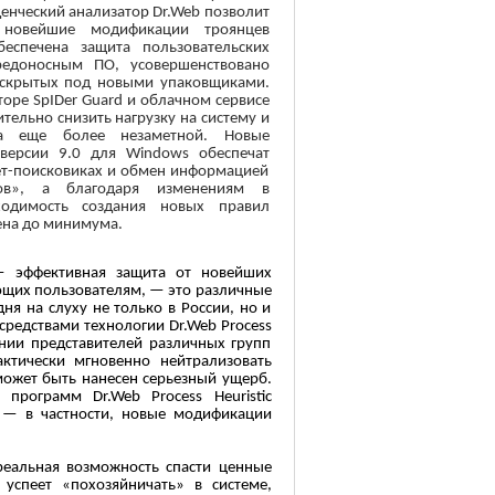
енческий анализатор Dr.Web позволит
 новейшие модификации троянцев
обеспечена защита пользовательских
едоносным ПО, усовершенствовано
, скрытых под новыми упаковщиками.
оре SpIDer Guard и облачном сервисе
тельно снизить нагрузку на систему и
са еще более незаметной. Новые
версии 9.0 для Windows обеспечат
ет-поисковиках и обмен информацией
ов», а благодаря изменениям в
ходимость создания новых правил
ена до минимума.
c — эффективная защита от новейших
ающих пользователям, — это различные
одня на слуху не только в России, но и
средствами технологии Dr.Web Process
ении представителей различных групп
актически мгновенно нейтрализовать
 может быть нанесен серьезный ущерб.
программ Dr.Web Process Heuristic
, — в частности, новые модификации
реальная возможность спасти ценные
успеет «похозяйничать» в системе,