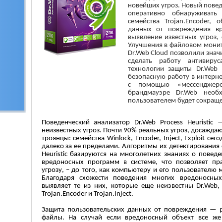
новейших угроз. Новый повед
оперативно обнаруживать
семейства Trojan.Encoder, 
данных от повреждения вр
выявление известных угроз
Улучшения в файловом монит
Dr.Web Cloud позволили значи
сделать работу антивиру
технологии защиты Dr.Web 
безопасную работу в интерн
с помощью «мессенджер
брандмауэре Dr.Web необ
пользователем будет сокращ
Поведенческий анализатор Dr.Web Process Heuristi
неизвестных угроз. Почти 90% реальных угроз, досажд
троянцы: семейства Winlock, Encoder, Inject, Exploit сег
далеко за ее пределами. Алгоритмы их детектирования 
Heuristic базируются на многолетних знаниях о повед
вредоносных программ в системе, что позволяет пр
угрозу, – до того, как компьютеру и его пользователю
Благодаря схожести поведения многих вредоносных 
выявляет те из них, которые еще неизвестны Dr.Web
Trojan.Encoder и Trojan.Inject.
Защита пользовательских данных от повреждения — 
файлы. На случай если вредоносный объект все же 