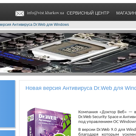
info@vist.kharkov.ua
СЕРВИСНЫЙ ЦЕНТР
МАГАЗИН
версия Антивируса Dr.Web для Windows
Новая версия Антивируса Dr.Web для Win
Компания «Доктор Веб» — в
Dr.Web Security Space и Анти
под управлением ОС Windows
В версии Dr.Web 9.0 для Win
благодаря которым усилен