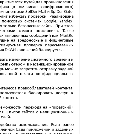
крытие всех путей для проникновения
афика (в том числе зашифрованного)
понентами SpIDer Mail и SpIDer Gate,
лит избежать проверки. Реализована
поисковых системах Google, Yandex,
ся только безопасные сайты. При этом
метрами самого поисковика. Также
ах мгновенных сообщений как Mail.Ru
едущие на вредоносные и фишинговые
тивирусная проверка пересылаемых
ия Dr.Web вложений блокируется.
овать изменение системного времени и
я компьютером в несанкционированное
рь можно запретить отправку заданий
рованной печати конфиденциальных
нтересов правообладателей контента.
ользователя блокировать доступ к
 контент.
озможности перехода на «пиратский»
еля. Список сайтов с нелицензионным
телей.
обство использования. Если ранее
вленной базы приложений и заданных