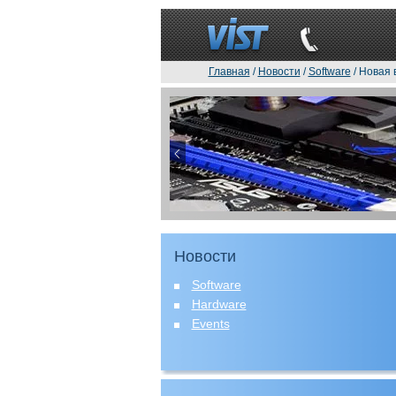
Главная
/
Новости
/
Software
/ Новая 
Новости
Software
Hardware
Events