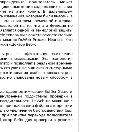
вреждения: пользователь может
защищенные копии содержащихся в них
ния из этих копий. В дальнейшем
ть изменения, которые были внесены в
 пользователем временной интервал
ователей на то, что эта функция не
 является одной из технологий защиты
eb: теперь вы сможете самостоятельно
ывания Dr.Web Process Heuristic, без
ржки «Доктор Веб».
х угроз — эффективное выявление
ыми упаковщиками. Эта технология
ristic и позволяет в реальном времени
ать его уже имеющимися сигнатурными
детектирования якобы «новых» угроз,
Web, но упакованы новым способом в
лагодаря оптимизации SpIDer Guard и
 внутренней подсистемы проверки в
зводительность Dr.Web на машинах с
о при скачивании файлов с торрент- и
целью увеличения быстродействия был
й при попытке перехода пользователя
«Доктор Веб» для проверки в режиме