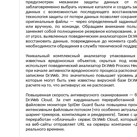
предусмотрен механизм защиты данных от по
заблаговременно выбрать нужные каталоги и создать 
данных с возможностью последующего восстановле
технология защиты от потери данных позволяет сохраня
оригинальные файлы — через определенный заданный
или вручную, по команде. Обращаем внимание польз
заменяет собой полноценное резервное копирование, а
от угроз, выявленных поведенческим анализатором Dr.W
восстановить данные, поврежденные до момента срабат
необходимости обращения в службу технической подде
Уникальный комплексный анализатор упакованны
известных вредоносных объектов, скрытых под нов
использует поведенческий анализатор Dr.Web Process Heu
при начале активности вредоносного процесса распозн
записями Dr.Web. Это значительно повышает уровень 
которые могут быть уже известны вирусной базе Dr.
расчете на то, что антивирус их не распознает.
Повышенная скорость антивирусного сканирования — б
Dr.Web Cloud. За счет кардинально переработанной
файловом мониторе SpIDer Guard была повышена прои
интенсивным файловым потоком (что особенно актуальн
шаринг-трекеров, компиляции и рендеринге). Также с 
переработан «облачный» сервис Dr.Web Cloud, которы
на веб-сайты отправляет URL на серверы компании 
реального времени.