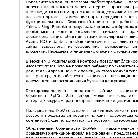
Новая система полной проверки любого трафика — пере
вирусов на компьютер через Интернет. Проверка тр
производится по всем протоколам, поддерживаемым ком
по всем портам — изменение порта передачи не позво
функциональность «Безопасный поиск»: при работе в 
Yahoo!, Bing, Rambler в результатах поиска отображают
небезопасный контент отсеивается силами и пара
обеспечена защита общения в таких популярных сервис
Agent, ICQ и Jabber: трафик фильтруется, ссылки, в
сайты, вырезаются из сообщений, производится ан
вложений. Передача потенциально опасных с точки зрен
В версии 9.0 Родительский контроль позволяет блокир
часового пояса, что не позволит ребенку пользоватьс
родителями время. Также с помощью этого модуля тепе
на принтер, что обеспечит защиту от несанкциони
документов или расходования бумаги и картриджа.
Блокировка доступа к «пиратским» сайтам — защита и
Компонент SpIDer Gate теперь может по желанию п
интернет-ресурсам, распространяющим нелицензионный
Пользователю Dr.Web выдается предупреждение о нев
ресурс и предлагается перейти на сайт правообладат
контентом будет пополняться по просьбам правооблада
Обновленный брандмауэр Dr.Web — максимальное уд
брандмауэр функционировал на основании предустано