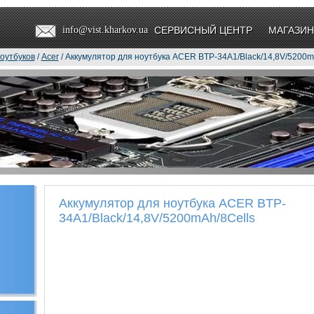
info@vist.kharkov.ua
СЕРВИСНЫЙ ЦЕНТР
МАГАЗИН
оутбуков
/
Acer
/ Аккумулятор для ноутбука ACER BTP-34A1/Black/14,8V/5200m
Аккумулятор для ноутбука ACER BTP-
34A1/Black/14,8V/5200mAh/8Cells