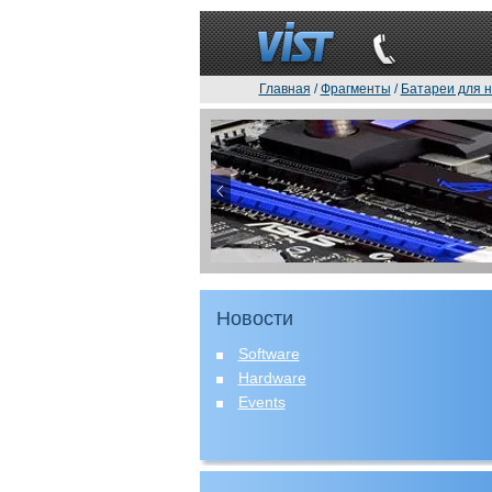
Главная
/
Фрагменты
/
Батареи для н
Новости
Software
Hardware
Events