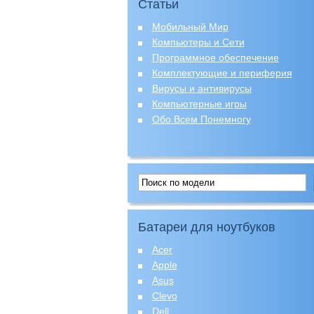
Статьи
Мобильный Мир
Компьютеры и Сети
Программное обеспечение
Комплектующие и периферия
Вирусы и антивирусы
Компьютерные игры
Обо Всем Понемногу
Батареи для ноутбуков
Acer
Apple
Asus
Clevo
Dell