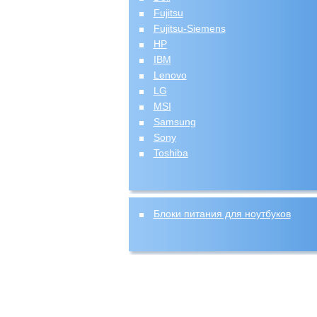
Fujitsu
Fujitsu-Siemens
HP
IBM
Lenovo
LG
MSI
Samsung
Sony
Toshiba
Блоки питания для ноутбуков