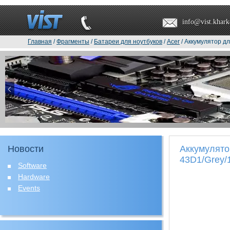
info@vist.khark
Главная
/
Фрагменты
/
Батареи для ноутбуков
/
Acer
/ Аккумулятор д
Новости
Аккумулято
43D1/Grey/
Software
Hardware
Events