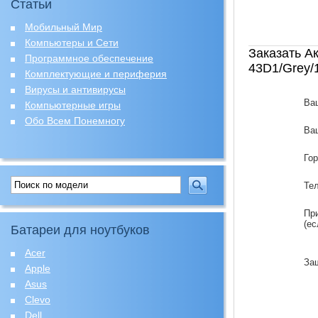
Статьи
Мобильный Мир
Компьютеры и Сети
Заказать А
Программное обеспечение
43D1/Grey/
Комплектующие и периферия
Вирусы и антивирусы
Ва
Компьютерные игры
Обо Всем Понемногу
Ваш
Го
Те
Пр
(ес
Батареи для ноутбуков
Acer
За
Apple
Asus
Clevo
Dell