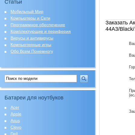
Статьи
Мобильный Мир
Компьютеры и Сети
Заказать А
Программное обеспечение
44A3/Black
Комплектующие и периферия
Вирусы и антивирусы
Ва
Компьютерные игры
Обо Всем Понемногу
Ваш
Го
Те
Пр
(ес
Батареи для ноутбуков
Acer
За
Apple
Asus
Clevo
Dell