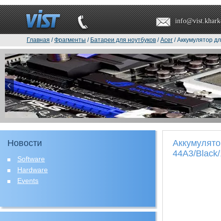
info@vist.khark
Главная
/
Фрагменты
/
Батареи для ноутбуков
/
Acer
/ Аккумулятор д
Новости
Аккумулято
44A3/Black
Software
Hardware
Events