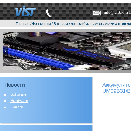
info@vist.khark
Главная
/
Фрагменты
/
Батареи для ноутбуков
/
Acer
/ Аккумулятор д
Новости
Аккумулято
UM09B31/Bl
Software
Hardware
Events