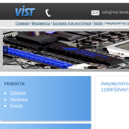
info@vist.khark
Главная
/
Фрагменты
/
Батареи для ноутбуков
/
Apple
/ Аккумулятор д
Новости
Аккумулято
1189/Silver
Software
Hardware
Events