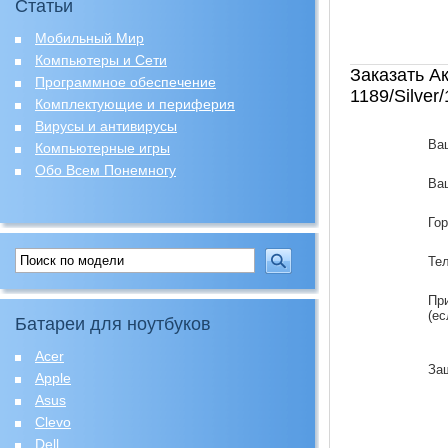
Статьи
Мобильный Мир
Компьютеры и Сети
Заказать А
Программное обеспечение
1189/Silver
Комплектующие и периферия
Вирусы и антивирусы
Ва
Компьютерные игры
Обо Всем Понемногу
Ваш
Го
Те
Пр
(ес
Батареи для ноутбуков
Acer
За
Apple
Asus
Clevo
Dell