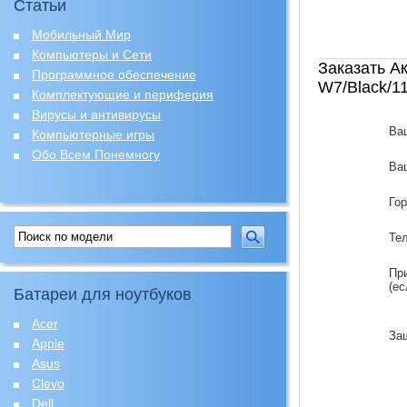
Статьи
Мобильный Мир
Компьютеры и Сети
Заказать А
Программное обеспечение
W7/Black/11
Комплектующие и периферия
Вирусы и антивирусы
Ва
Компьютерные игры
Обо Всем Понемногу
Ваш
Го
Те
Пр
(ес
Батареи для ноутбуков
Acer
За
Apple
Asus
Clevo
Dell