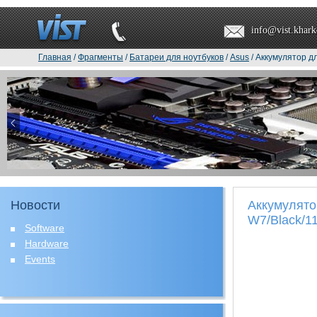
info@vist.khark
Главная
/
Фрагменты
/
Батареи для ноутбуков
/
Asus
/ Аккумулятор д
Новости
Аккумулято
W7/Black/11
Software
Hardware
Events