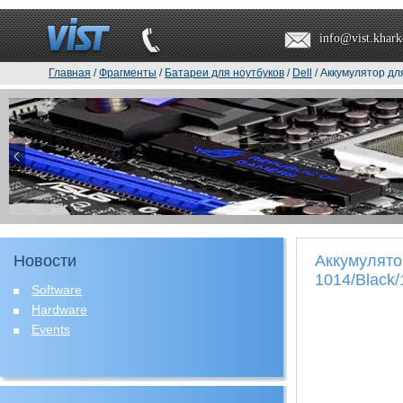
info@vist.khark
Главная
/
Фрагменты
/
Батареи для ноутбуков
/
Dell
/ Аккумулятор дл
Новости
Аккумулято
1014/Black
Software
Hardware
Events