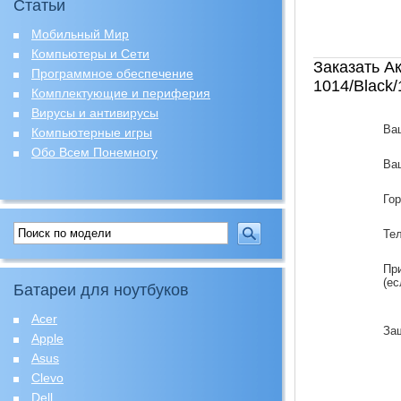
Статьи
Мобильный Мир
Компьютеры и Сети
Заказать А
Программное обеспечение
1014/Black
Комплектующие и периферия
Вирусы и антивирусы
Ва
Компьютерные игры
Обо Всем Понемногу
Ваш
Го
Те
Пр
(ес
Батареи для ноутбуков
Acer
За
Apple
Asus
Clevo
Dell