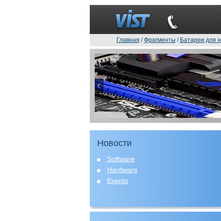
Главная
/
Фрагменты
/
Батареи для н
Новости
Software
Hardware
Events