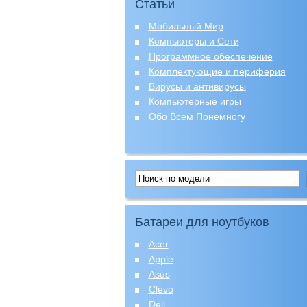
Статьи
Мобильный Мир
Компьютеры и Сети
Программное обеспечение
Комплектующие и периферия
Вирусы и антивирусы
Компьютерные игры
Обо Всем Понемногу
Батареи для ноутбуков
Acer
Apple
Asus
Clevo
Dell