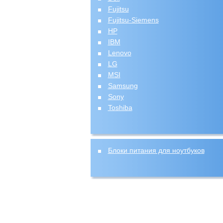
Fujitsu
Fujitsu-Siemens
HP
IBM
Lenovo
LG
MSI
Samsung
Sony
Toshiba
Блоки питания для ноутбуков