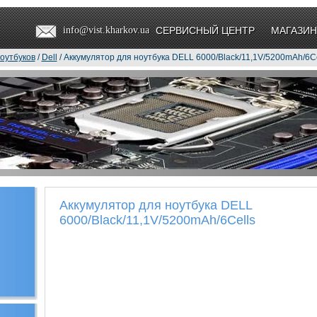
info@vist.kharkov.ua
СЕРВИСНЫЙ ЦЕНТР
МАГАЗИН
оутбуков
/
Dell
/ Аккумулятор для ноутбука DELL 6000/Black/11,1V/5200mAh/6Ce
Аккумулятор для ноутбука DELL
6000/Black/11,1V/5200mAh/6Cells