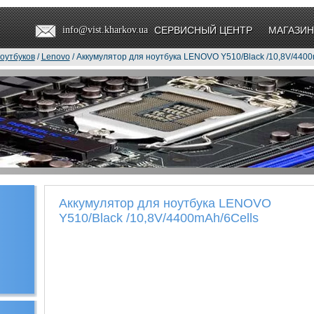
info@vist.kharkov.ua
СЕРВИСНЫЙ ЦЕНТР
МАГАЗИН
оутбуков
/
Lenovo
/ Аккумулятор для ноутбука LENOVO Y510/Black /10,8V/4400
Аккумулятор для ноутбука LENOVO
Y510/Black /10,8V/4400mAh/6Cells