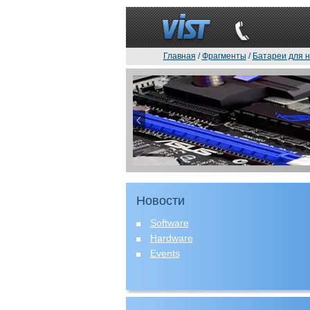
Главная
/
Фрагменты
/
Батареи для н
Новости
Software
Hardware
Events