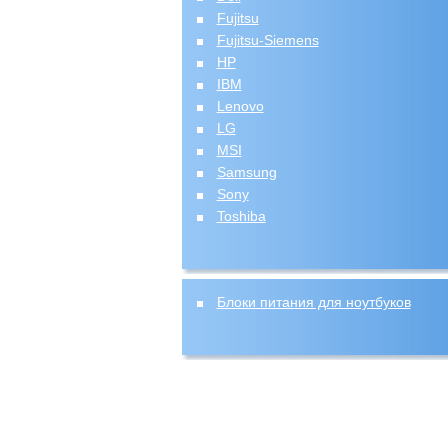
Fujitsu
Fujitsu-Siemens
HP
IBM
Lenovo
LG
MSI
Samsung
Sony
Toshiba
Блоки питания для ноутбуков