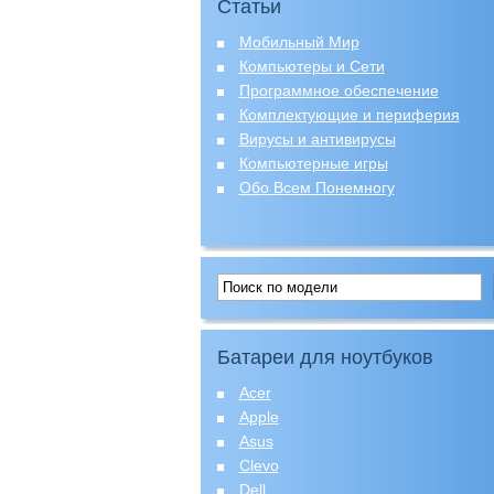
Статьи
Мобильный Мир
Компьютеры и Сети
Программное обеспечение
Комплектующие и периферия
Вирусы и антивирусы
Компьютерные игры
Обо Всем Понемногу
Батареи для ноутбуков
Acer
Apple
Asus
Clevo
Dell