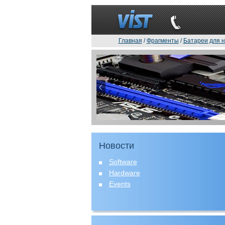
Главная
/
Фрагменты
/
Батареи для н
Новости
Software
Hardware
Events