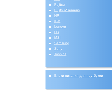
Fujitsu
Fujitsu-Siemens
HP
IBM
Lenovo
LG
MSI
Samsung
Sony
Toshiba
Блоки питания для ноутбуков