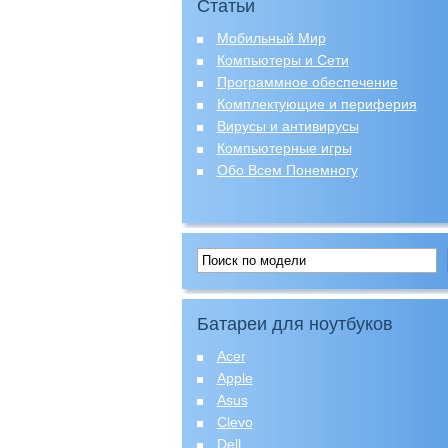
Статьи
Мобильный Мир
Компьютеры и Сети
Программное обеспечение
Комплектующие и периферия
Вирусы и антивирусы
Компьютерные игры
Обо Всем Понемногу
Батареи для ноутбуков
Acer
Apple
Asus
Clevo
Dell