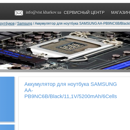
info@vist.kharkov.ua
СЕРВИСНЫЙ ЦЕНТР
МАГАЗИН
оутбуков
/
Samsung
/ Аккумулятор для ноутбука SAMSUNG AA-PB9NC6B/Black/
Аккумулятор для ноутбука SAMSUNG
AA-
PB9NC6B/Black/11,1V/5200mAh/6Cells