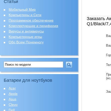
Статьи
Мобильный Мир
Компьютеры и Сети
Заказать А
Программное обеспечение
Q1/Black/7
Комплектующие и периферия
Вирусы и антивирусы
Ва
Компьютерные игры
Обо Всем Понемногу
Ваш
Го
Те
Пр
(ес
Батареи для ноутбуков
Acer
За
Apple
Asus
Clevo
Dell