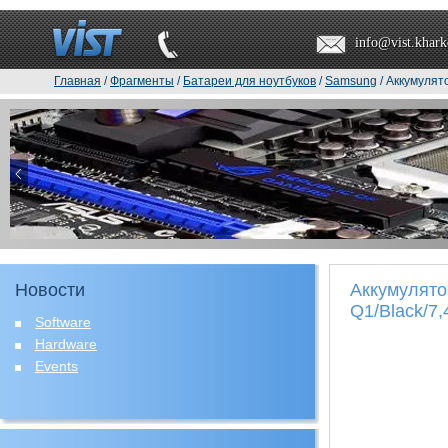
info@vist.khark
Главная
/
Фрагменты
/
Батареи для ноутбуков
/
Samsung
/ Аккумулят
Новости
Аккумулят
Q1/Black/7
Software
Hardware
Events