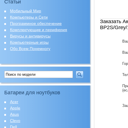
Статьи
Мобильный Мир
Компьютеры и Сети
Заказать А
Программное обеспечение
BP2S/Grey/
Комплектующие и периферия
Вирусы и антивирусы
Ва
Компьютерные игры
Обо Всем Понемногу
Ваш
Го
Те
Пр
(ес
Батареи для ноутбуков
Acer
За
Apple
Asus
Clevo
Dell