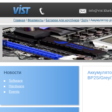
info@vist.khark
Главная
/
Фрагменты
/
Батареи для ноутбуков
/
Sony
/ Аккумулятор д
Новости
Аккумулято
BP2S/Grey/
Software
Hardware
Events