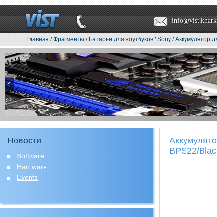
info@vist.khark
Главная
/
Фрагменты
/
Батареи для ноутбуков
/
Sony
/ Аккумулятор д
Новости
Аккумулято
BPS22/Blac
Software
Hardware
Events