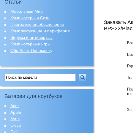
Статьи
Мобильный Мир
Компьютеры и Сети
Заказать А
Программное обеспечение
BPS22/Blac
Комплектующие и периферия
Вирусы и антивирусы
Ва
Компьютерные игры
Обо Всем Понемногу
Ваш
Го
Те
Пр
(ес
Батареи для ноутбуков
Acer
За
Apple
Asus
Clevo
Dell