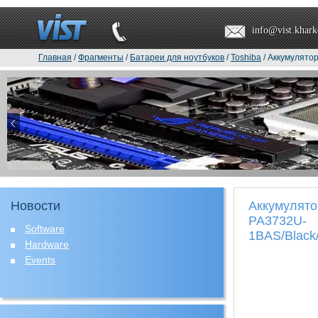
info@vist.khark
Главная
/
Фрагменты
/
Батареи для ноутбуков
/
Toshiba
/ Аккумулято
Новости
Аккумулято
PA3732U-
Software
1BAS/Black
Hardware
Events