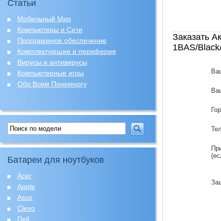
Статьи
Мобильный Мир
Компьютеры и Сети
Заказать А
Программное обеспечение
1BAS/Black
Комплектующие и периферия
Вирусы и антивирусы
Ва
Компьютерные игры
Обо Всем Понемногу
Ваш
Го
Те
Пр
(ес
Батареи для ноутбуков
Acer
За
Apple
Asus
Clevo
Dell