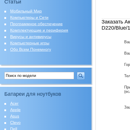
Статьи
Мобильный Мир
Компьютеры и Сети
Заказать А
Программное обеспечение
D220/Blue/
Комплектующие и периферия
Вирусы и антивирусы
Ва
Компьютерные игры
Обо Всем Понемногу
Ваш
Го
Те
Пр
(ес
Батареи для ноутбуков
Acer
За
Apple
Asus
Clevo
Dell