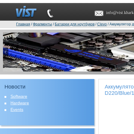
info@vist.khark
Главная
/
Фрагменты
/
Батареи для ноутбуков
/
Clevo
/ Аккумулятор 
Новости
Аккумулято
D220/Blue/
Software
Hardware
Events