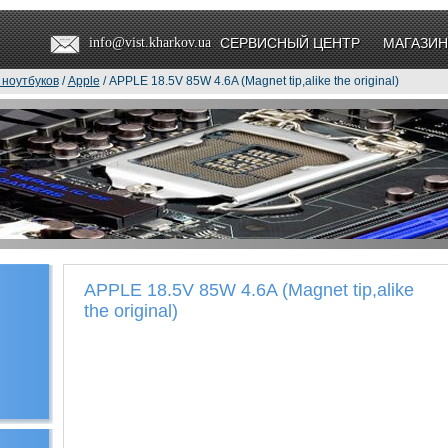
info@vist.kharkov.ua
СЕРВИСНЫЙ ЦЕНТР
МАГАЗИН
 ноутбуков
/
Apple
/ APPLE 18.5V 85W 4.6A (Magnet tip,alike the original)
APPLE 18.5V 85W 4.6A (Magnet tip,alike
the original)