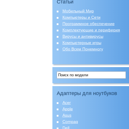
Статьи
Мобильный Мир
Компьютеры и Сети
Программное обеспечение
Комплектующие и периферия
Вирусы и антивирусы
Компьютерные игры
Обо Всем Понемногу
Адаптеры для ноутбуков
Acer
Apple
Asus
Compaq
Dell