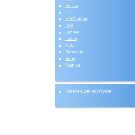
Fujitsu
HP
HP/Compaq
IBM
Lenovo
Liteon
NEC
Samsung
Sony
Toshiba
Батареи для ноутбуков