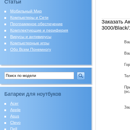
Статьи
Мобильный Мир
Компьютеры и Сети
Заказать А
Программное обеспечение
3000/Black
Комплектующие и периферия
Вирусы и антивирусы
Ва
Компьютерные игры
Обо Всем Понемногу
Ваш
Го
Те
Пр
(ес
Батареи для ноутбуков
Acer
За
Apple
Asus
Clevo
Dell