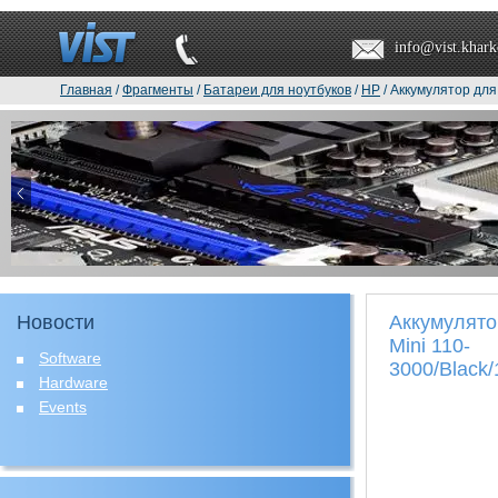
info@vist.khark
Главная
/
Фрагменты
/
Батареи для ноутбуков
/
HP
/ Аккумулятор для
Новости
Аккумулято
Mini 110-
Software
3000/Black
Hardware
Events