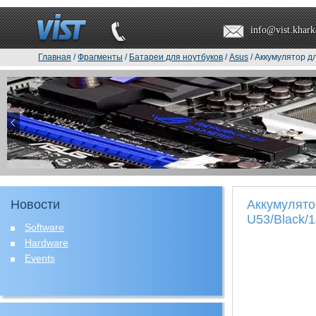
info@vist.khark
Главная
/
Фрагменты
/
Батареи для ноутбуков
/
Asus
/ Аккумулятор д
Новости
Аккумулято
U53/Black/1
Software
Hardware
Events