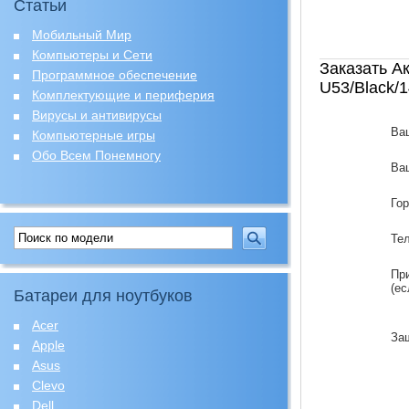
Статьи
Мобильный Мир
Компьютеры и Сети
Заказать А
Программное обеспечение
U53/Black/1
Комплектующие и периферия
Вирусы и антивирусы
Ва
Компьютерные игры
Обо Всем Понемногу
Ваш
Го
Те
Пр
(ес
Батареи для ноутбуков
Acer
За
Apple
Asus
Clevo
Dell