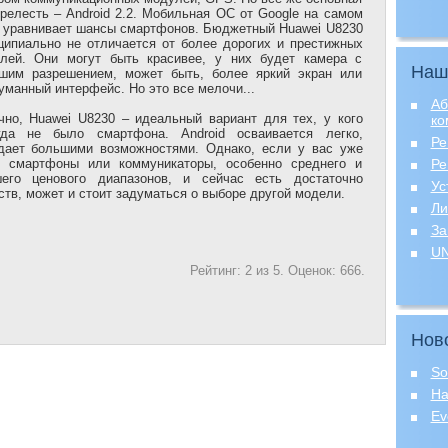
прелесть – Android 2.2. Мобильная ОС от Google на самом
 уравнивает шансы смартфонов. Бюджетный Huawei U8230
ципиально не отличается от более дорогих и престижных
лей. Они могут быть красивее, у них будет камера с
Наш
шим разрешением, может быть, более яркий экран или
уманный интерфейс. Но это все мелочи...
Аб
чно, Huawei U8230 – идеальный вариант для тех, у кого
ко
гда не было смартфона. Android осваивается легко,
Ре
дает большими возможностями. Однако, если у вас уже
 смартфоны или коммуникаторы, особенно среднего и
Ре
его ценового диапазонов, и сейчас есть достаточно
Ус
ств, может и стоит задуматься о выборе другой модели.
Ли
За
UN
Рейтинг:
2
из
5
. Оценок:
666
.
Нов
So
Ha
Ev