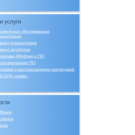
и услуги
онентское обслуживание
мпьютеров
монт компьютеров
монт ноутбуков
тановка Windows и ПО
цензирование ПО
правка и восстановление картриджей
LOCK-сервис
ости
ftware
rdware
ents