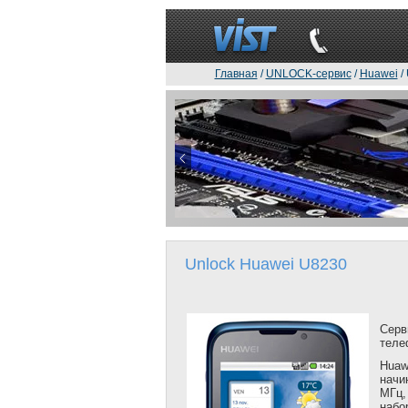
Главная
/
UNLOCK-сервис
/
Huawei
/
Unlock Huawei U8230
Серв
теле
Huaw
начи
МГц
набо