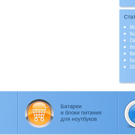
Ста
Мо
Ко
Пр
Ко
Ви
Ко
Об
Батареи
и блоки питания
для ноутбуков