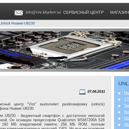
info@vist.kharkov.ua
СЕРВИСНЫЙ ЦЕНТР
МАГАЗИН
 Unlock Huawei U8230
UNL
07.06.2011
Hu
Z
исный центр "Vist" выполняет разблокировку (unlock)
Si
фона Huawei U8230.
No
ei U8230 - бюджетный смартфон с достаточно неплохой
Op
нкой. Он оснащен процессором Qualcomm MSM7200A 528
, 192 МБ оперативной памяти, 256 МБ ROM, полным
Al
ром коммуникационных модулей, GPS. Но все же основная