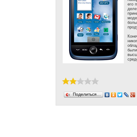
его 
деле
прин
моде
боль
прод
Коне
нико
обла
были
высш
сред
Поделиться…