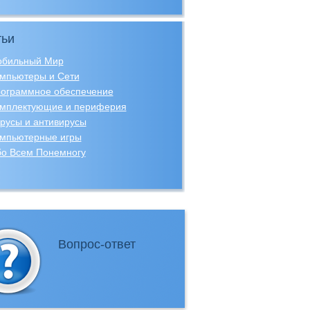
тьи
бильный Мир
мпьютеры и Сети
ограммное обеспечение
мплектующие и периферия
русы и антивирусы
мпьютерные игры
о Всем Понемногу
Вопрос-ответ