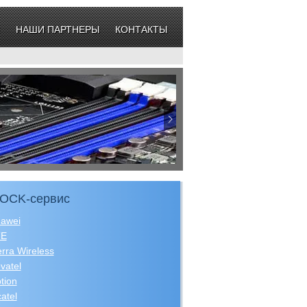
НАШИ ПАРТНЕРЫ
КОНТАКТЫ
OCK-сервис
awei
TE
erra Wireless
vatel
tion
catel